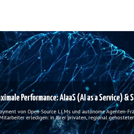
Video-
Player
aximale Performance: AIaaS (AI as a Service) & 
loyment von Open-Source LLMs und autonome Agenten-Fram
Mitarbeiter erledigen: in Ihrer privaten, regional gehostete