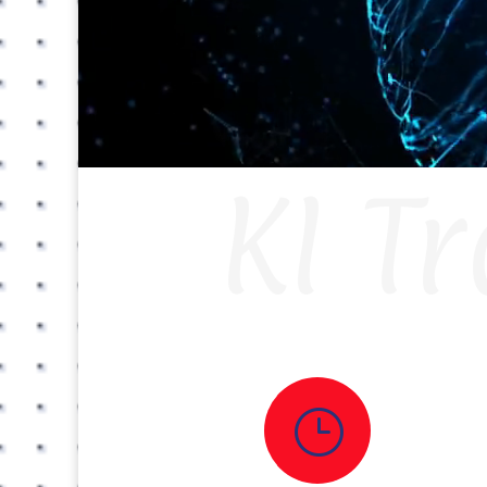
KI T
}