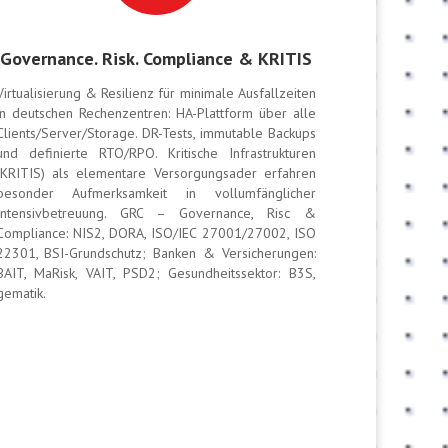
Governance. Risk. Compliance & KRITIS
Virtualisierung & Resilienz für minimale Ausfallzeiten
in deutschen Rechenzentren: HA-Plattform über alle
Clients/Server/Storage. DR-Tests, immutable Backups
und definierte RTO/RPO. Kritische Infrastrukturen
(KRITIS) als elementare Versorgungsader erfahren
besonder Aufmerksamkeit in vollumfänglicher
Intensivbetreuung. GRC – Governance, Risc &
Compliance: NIS2, DORA, ISO/IEC 27001/27002, ISO
22301, BSI-Grundschutz; Banken & Versicherungen:
BAIT, MaRisk, VAIT, PSD2; Gesundheitssektor: B3S,
gematik.
o