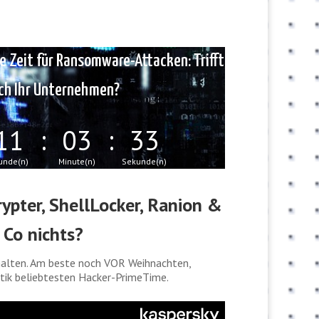
e Zeit für Ransomware-Attacken: Trifft
ch Ihr Unternehmen?
11
:
03
:
29
unde(n)
Minute(n)
Sekunde(n)
ypter, ShellLocker, Ranion &
Co nichts?
rhalten. Am beste noch VOR Weihnachten,
tik beliebtesten Hacker-PrimeTime.