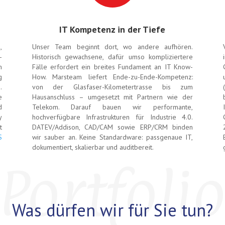
IT Kompetenz in der Tiefe
,
Unser Team beginnt dort, wo andere aufhören.
-
Historisch gewachsene, dafür umso kompliziertere
m
Fälle erfordert ein breites Fundament an IT Know-
g
How. Marsteam liefert Ende-zu-Ende-Kompetenz:
.
von der Glasfaser-Kilometertrasse bis zum
e
Hausanschluss – umgesetzt mit Partnern wie der
d
Telekom. Darauf bauen wir performante,
y
hochverfügbare Infrastrukturen für Industrie 4.0.
t
DATEV/Addison, CAD/CAM sowie ERP/CRM binden
S
wir sauber an. Keine Standardware: passgenaue IT,
dokumentiert, skalierbar und auditbereit.
Portfoli
Was dürfen wir für Sie tun?