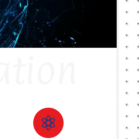
ation
